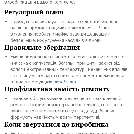
виробника для вашого комплексу.
Регулярний огляд
Перед і після експлуатації варто оглядати ключові
вузли на предмет видимих пошкоджень. Раннє
виявлення проблеми майже завжди дешевше й
безпечніше, ніж усунення наслідків відмови.
Правильне зберігання
Умови зберігання впливають на стан техніки не менше,
ніж сама експлуатація. Загальні принципи: захист від
вологи, екстремальних температур і механічних впливів.
Особливу увагу варто приділяти елементам живлення
згідно з інструкцією
виробника
.
Профілактика замість ремонту
Планове обслуговування дешевше за позаплановий
ремонт. Дотримання інтервалів перевірок, своєчасна
заміна витратних елементів і увага до «дрібниць»
формують надійність у довгій перспективі.
Коли звертатися до виробника
Якщо під час огляду виявлено сумнівні ознаки або