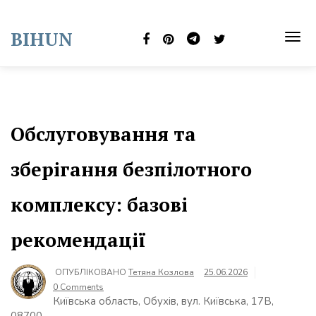
Skip
to
BIHUN
content
TOG
NAVI
Обслуговування та
зберігання безпілотного
комплексу: базові
рекомендації
ОПУБЛІКОВАНО
Тетяна Козлова
25.06.2026
0 Comments
Київська область, Обухів, вул. Київська, 17В,