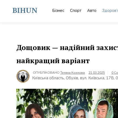
Skip
to
BIHUN
Бізнес
Спорт
Авто
Здоров’
content
Дощовик — надійний захист
найкращий варіант
ОПУБЛІКОВАНО
Тетяна Козлова
21.03.2025
0 C
Київська область, Обухів, вул. Київська, 17В,