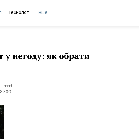
я
Технології
Інше
 у негоду: як обрати
omments
 08700