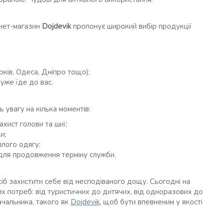
рнет-магазин
Dojdevik
пропонує широкий вибір продукції
арків, Одеса, Дніпро тощо);
уже їде до вас.
 увагу на кілька моментів:
ист голови та шиї;
и;
лого одягу;
для продовження терміну служби.
б захистити себе від несподіваного дощу. Сьогодні на
х потреб: від туристичних до дитячих, від одноразових до
чальника, такого як
Dojdevik
, щоб бути впевненим у якості