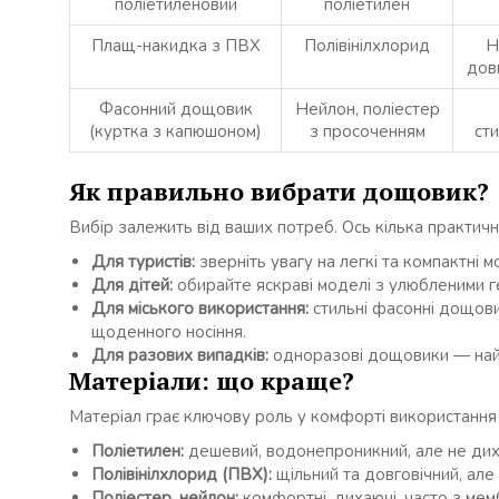
поліетиленовий
поліетилен
Плащ-накидка з ПВХ
Полівінілхлорид
Н
дов
Фасонний дощовик
Нейлон, поліестер
(куртка з капюшоном)
з просоченням
ст
Як правильно вибрати дощовик?
Вибір залежить від ваших потреб. Ось кілька практич
Для туристів:
зверніть увагу на легкі та компактні 
Для дітей:
обирайте яскраві моделі з улюбленими ге
Для міського використання:
стильні фасонні дощовик
щоденного носіння.
Для разових випадків:
одноразові дощовики — найе
Матеріали: що краще?
Матеріал грає ключову роль у комфорті використання
Поліетилен:
дешевий, водонепроникний, але не дих
Полівінілхлорид (ПВХ):
щільний та довговічний, але 
Поліестер, нейлон:
комфортні, дихаючі, часто з мем