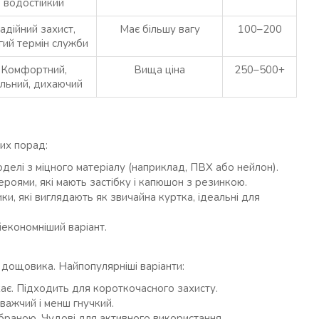
водостійкий
адійний захист,
Має більшу вагу
100–200
гий термін служби
Комфортний,
Вища ціна
250–500+
ильний, дихаючий
них порад:
моделі з міцного матеріалу (наприклад, ПВХ або нейлон).
роями, які мають застібку і капюшон з резинкою.
и, які виглядають як звичайна куртка, ідеальні для
кономніший варіант.
 дощовика. Найпопулярніші варіанти:
ає. Підходить для короткочасного захисту.
важчий і менш гнучкий.
браною. Чудові для активного використання.