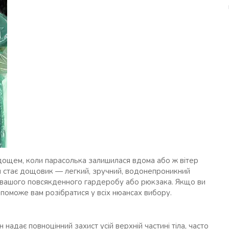
 дощем, коли парасолька залишилася вдома або ж вітер
ком стає дощовик — легкий, зручний, водонепроникний
ю вашого повсякденного гардеробу або рюкзака. Якщо ви
опоможе вам розібратися у всіх нюансах вибору.
надає повноцінний захист усій верхній частині тіла, часто