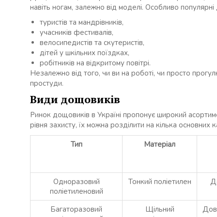
навіть ногам, залежно від моделі. Особливо популярн
туристів та мандрівників,
учасників фестивалів,
велосипедистів та скутеристів,
дітей у шкільних поїздках,
робітників на відкритому повітрі.
Незалежно від того, чи ви на роботі, чи просто прогу
простуди.
Види дощовиків
Ринок дощовиків в Україні пропонує широкий асортимен
рівня захисту, їх можна розділити на кілька основних к
Тип
Матеріал
Одноразовий
Тонкий поліетилен
Д
поліетиленовий
Багаторазовий
Щільний
Довг