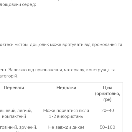
і дощовики серед:
люєтесь містом, дощовик може врятувати від промокання та
т. Залежно від призначення, матеріалу, конструкції та
атегорій.
Переваги
Недоліки
Ціна
(орієнтовно,
грн)
ешевий, легкий,
Може порватися після
20–40
компактний
1-2 використань
овічний, зручний,
Не завжди дихає
50–100