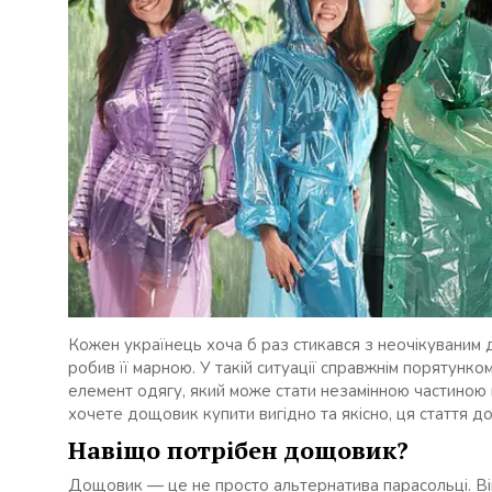
Кожен українець хоча б раз стикався з неочікуваним
робив її марною. У такій ситуації справжнім порятун
елемент одягу, який може стати незамінною частино
хочете дощовик купити вигідно та якісно, ця стаття д
Навіщо потрібен дощовик?
Дощовик — це не просто альтернатива парасольці. Він 