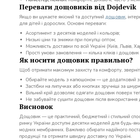
Переваги дощовиків від Dojdevik
Якщо ви шукаєте якісний та доступний
дощовик
, інте
для дітей і дорослих. Основні переваги:
Асортимент з десятків моделей і кольорів;
Низькі ціни та знижки при покупці оптом;
Можливість доставки по всій Україні (Київ, Львів, Х
Прості умови замовлення — кілька кліків і дощовик 
Як носити дощовик правильно?
Щоб отримати максимум захисту та комфорту, зверніть
Обирайте модель з капюшоном — це додатковий зах
Застібки на липучках або кнопках зручніші за шнурк
Вільний крій дозволяє одягати дощовик поверх теп
Не забувайте сушити дощовик після використання 
Висновок
Дощовик — це практичний, бюджетний і стильний спосі
ринку України доступні десятки моделей для будь-яки
модних мембранних. Важливо обирати надійного поста
продукції та отримати швидку доставку по Україні.