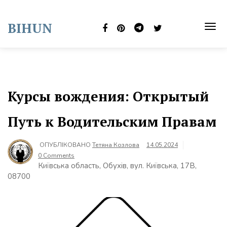
Skip
to
BIHUN
content
TOG
NAVI
Курсы вождения: Открытый
Путь к Водительским Правам
ОПУБЛІКОВАНО
Тетяна Козлова
14.05.2024
0 Comments
Київська область, Обухів, вул. Київська, 17В,
08700